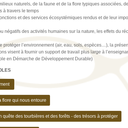
ieux naturels, de la faune et de la flore typiques associées, d
s à travers le temps
nctions et des services écosystémiques rendus et de leur impor
 négatifs des activités humaines sur la nature, les effets du ré
e protéger l’environnement (air, eau, sols, espèces…), la prése
ons visent à fournir un support de travail plus large à l’enseigna
(Ecole en Démarche de Développement Durable)
COLES
ement
 flore qui nous entoure
uête des tourbières et des forêts - des trésors à protéger