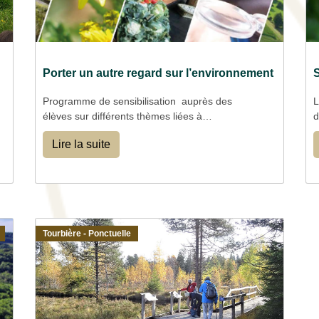
Porter un autre regard sur l’environnement
Programme de sensibilisation auprès des
L
élèves sur différents thèmes liées à
d
l’environnement
s
Lire la suite
l
Tourbière - Ponctuelle