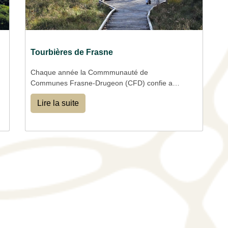
Tourbières de Frasne
Chaque année la Commmunauté de
Communes Frasne-Drugeon (CFD) confie au
CPIE l'organisation des visites sur les
Lire la suite
tourbières
de Frasne