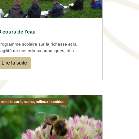
 cours de l’eau
rogramme scolaire sur la richesse et la
ragilité de nos milieux aquatiques, afin
’œuvrer pour leur préservation sur le territoire
Lire la suite
u contrat Haut-Doubs Loue
ardin de curé, ruche, milieux humides