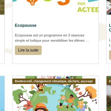
Ecopousse
L
C
Ecopousse est un programme en 3 séances
L
simple et ludique pour sensibiliser les élèves à
L
la transition écologique et énergétiques
Lire la suite
c
de la MS au CM2.
l
l
c
n
L
Biodiversité, changement climatique, déchets, paysage
e
E
s