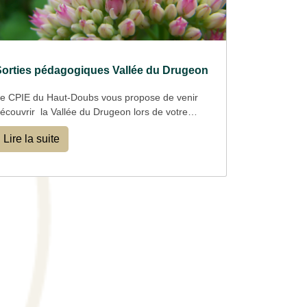
Sorties pédagogiques Vallée du Drugeon
e CPIE du Haut-Doubs vous propose de venir
écouvrir la Vallée du Drugeon
lors de votre
ortie de fin d'année ou tout au long de
Lire la suite
'année