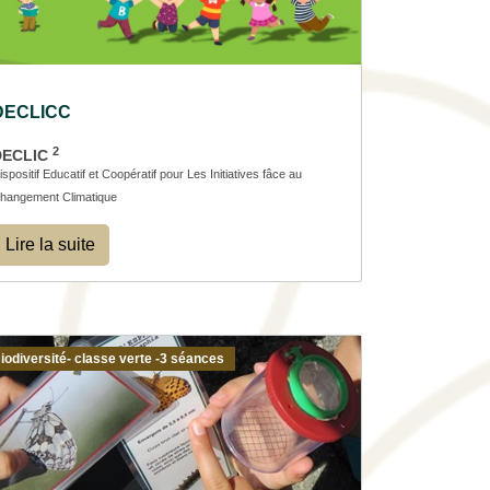
DECLICC
2
DECLIC
ispositif Educatif et Coopératif pour Les Initiatives fâce au
hangement Climatique
Lire la suite
iodiversité- classe verte -3 séances