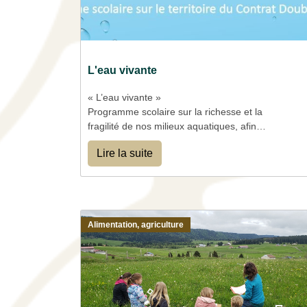
L'eau vivante
« L’eau vivante »
Programme scolaire sur la richesse et la
fragilité de nos milieux aquatiques, afin
d’œuvrer pour leur préservation sur le territoire
Lire la suite
du contrat Doubs Dessoubre
Alimentation, agriculture