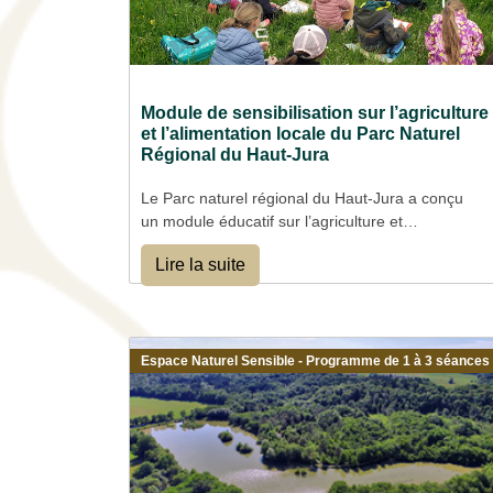
Module de sensibilisation sur l’agriculture
et l’alimentation locale du Parc Naturel
Régional du Haut-Jura
Le Parc naturel régional du Haut-Jura a conçu
un module éducatif sur l’agriculture et
l’alimentation locale pour les élèves de CM1-
Lire la suite
CM2. Ce programme est composé de 7
séances, dont une visite de ferme. L’objectif est
de sensibiliser les élèves aux enjeux
alimentaires du territoire.
Espace Naturel Sensible - Programme de 1 à 3 séances