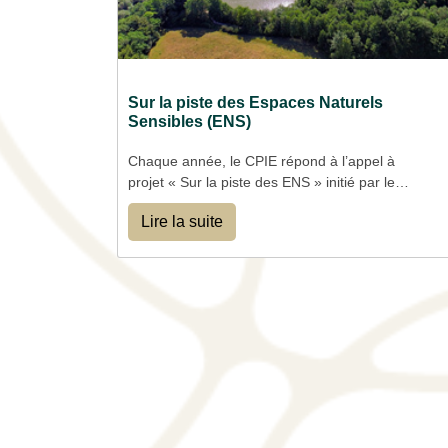
Sur la piste des Espaces Naturels
Sensibles (ENS)
Chaque année, le CPIE répond à l’appel à
projet « Sur la piste des ENS » initié par le
département du Doubs, en partenariat avec
Lire la suite
l’éducation nationale.
L’ensemble des actions que nous proposons
sont consultables dans les catalogues des
actions pédagogiques édité par le département
en début d’année scolaire.