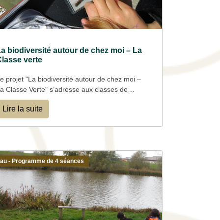
a biodiversité autour de chez moi – La
lasse verte
e projet "La biodiversité autour de chez moi –
a Classe Verte" s’adresse aux classes de
ycle 2 et permet de découvrir la biodiversité
Lire la suite
ocale à travers trois séances (en classe et sur
e terrain). Les élèves étudient un animal au
hoix (abeille, écureuil ou canard) et son milieu
aturel.
e programme est co-construit avec les
nseignants et adapté aux programmes
au - Programme de 4 séances
colaires.