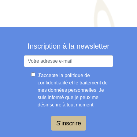
Inscription à la newsletter
J'accepte la
politique de
confidentialité et le traitement de
mes données personnelles
. Je
suis informé que je peux me
désinscrire à tout moment.
S'inscrire