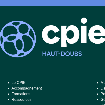
Le CPIE
Me
Accompagnement
Li
Formations
Po
Ressources
Gé