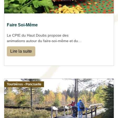
Faire Soi-Même
Le CPIE du Haut Doubs propose des
animations autour du faire-soi-même et du
zéro déchet, allant de la fabrication de produits
Lire la suite
ménagers à la création d'objets en récup'.
Tourbières - Ponctuelle