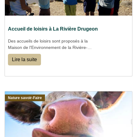
Accueil de loisirs à La Rivière Drugeon
Des accueils de loisirs sont proposés à la
Maison de l'Environnement de la Rivière-
Drugeon (CPIE) pendant les petites
Lire la suite
et les grandes vacances pour les enfants de 6
à 12 ans.
Nature savoir-Faire