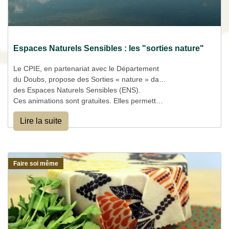
Espaces Naturels Sensibles : les "sorties nature"
Le CPIE, en partenariat avec le Département
du Doubs, propose des Sorties « nature » dans
des Espaces Naturels Sensibles (ENS).
Ces animations sont gratuites. Elles permettent
de découvrir le patrimoine naturel du
Lire la suite
département au travers de thèmatiques
variées.
Faire soi même