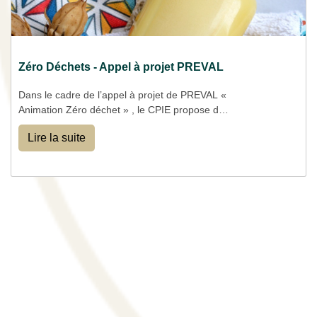
Zéro Déchets - Appel à projet PREVAL
Dans le cadre de l’appel à projet de PREVAL «
Animation Zéro déchet » , le CPIE propose des
animations sur l'ensemble de son
Lire la suite
territoire avec un cofinancement (reste à
charge pour la structure accueillante).